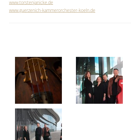
www.torstenjanicke.de
www.guerzenich-kammerorchester-koeln.de