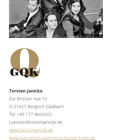
Torsten Janicke
Zur Brücker Aue 12
D-51427 Bergisch Gladbach
Tel: +49 177 8660202
t.janicke@torstenjanicke.de
www.torstenjanicke.de
www.guerzenich-kammerorchester-koeln.de